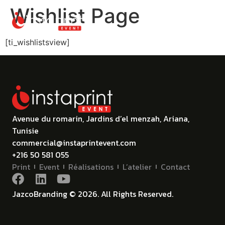
Wishlist Page
[ti_wishlistsview]
Avenue du romarin, Jardins d’el menzah, Ariana,
Tunisie
commercial@instaprintevent.com
+216 50 581 055
Print
Event
Réalisations
L’atelier
Contact
JazcoBranding © 2026. All Rights Reserved.