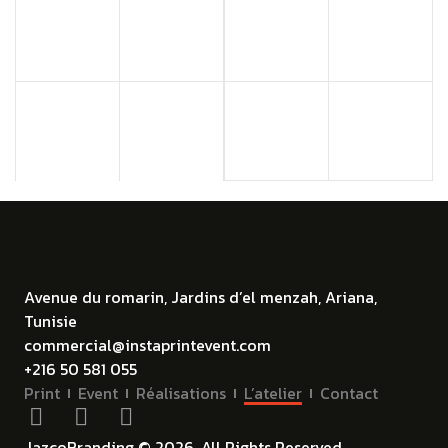
Avenue du romarin, Jardins d’el menzah, Ariana,
Tunisie
commercial@instaprintevent.com
+216 50 581 055
Print
Event
Réalisations
L’atelier
Contact
JazcoBranding © 2026. All Rights Reserved.