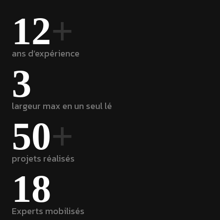
12
+
ans d’expérience
3
largeur max en un seul lé
50
+
projets réalisés
18
Experts mobilisés