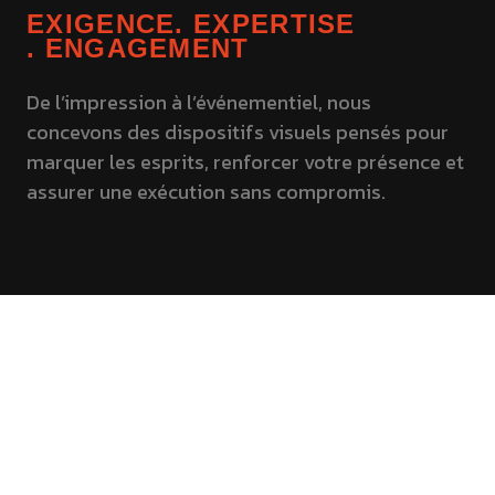
EXIGENCE
. EXPERTISE
. ENGAGEMENT
De l’impression à l’événementiel, nous
concevons des dispositifs visuels pensés pour
marquer les esprits, renforcer votre présence et
assurer une exécution sans compromis.