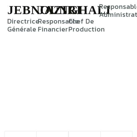
Responsabl
JEBNOUN
JAZIRI
GHALI
Administra
Directrice
Responsable
Chef De
Générale
Financier
Production