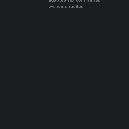
adaptée aux contraintes
événementielles.