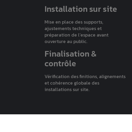
Installation sur site
Mise en place des supports,
ajustements techniques et
préparation de l’espace avant
ouverture au public.
Finalisation &
contrôle
Vérification des finitions, alignements
et cohérence globale des
installations sur site.