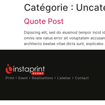
Catégorie :
Uncat
Print
Event
Réalisations
Quote Post
Dipiscing elit, sed do eiusmod tempor incid i
omnis iste natus error sit voluptatem accusa
architecto beatae vitae dicta sunt, explicab
Print
Event
Réalisations
L’atelier
Contact