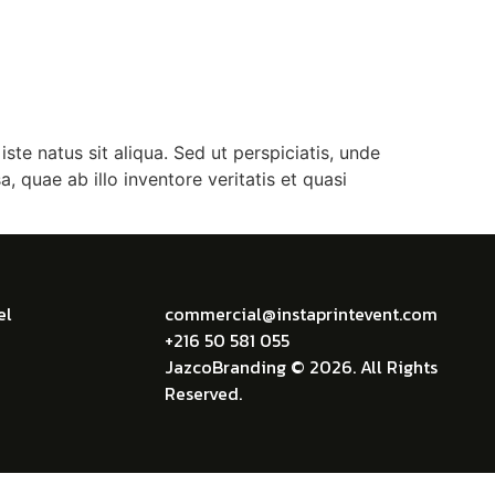
Louer du matériel
Contact
te natus sit aliqua. Sed ut perspiciatis, unde
quae ab illo inventore veritatis et quasi
el
commercial@instaprintevent.com
+216 50 581 055
JazcoBranding © 2026. All Rights
Reserved.